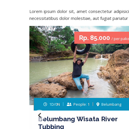
Lorem ipsum dolor sit, amet consectetur adipisici
necessitatibus dolor molestiae, aut fugiat pariatu
0
Rp. 85.000
/ per paket
/ per pake
mbang
1D/0N
People: 1
Belumbang
Belumbang Wisata River
Tubbing