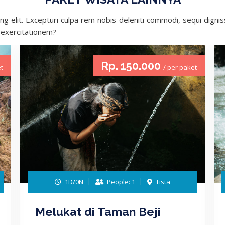
ng elit. Excepturi culpa rem nobis deleniti commodi, sequi dignis
r exercitationem?
Rp. 150.000
t
/ per paket
1D/0N
People: 1
Tista
Melukat di Taman Beji