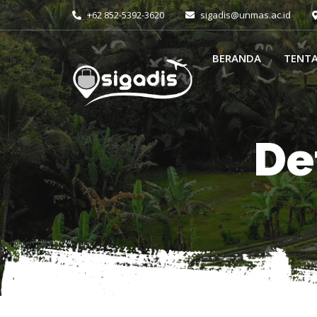
+62 852-5392-3620
sigadis@unmas.ac.id
BERANDA
TENT
De