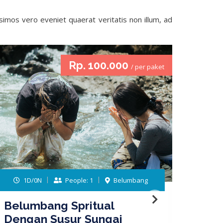
simos vero eveniet quaerat veritatis non illum, ad
Rp. 100.000
/ per paket
1D/0N
People: 1
Belumbang
Belumbang Spritual
The 
Dengan Susur Sungai
Tour