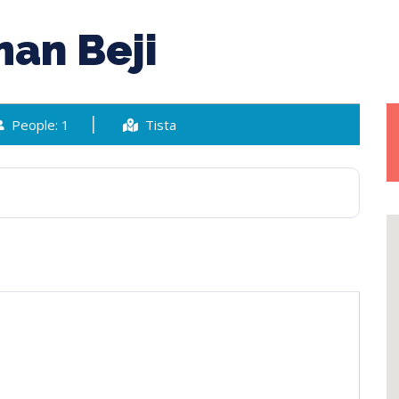
man Beji
People: 1
Tista