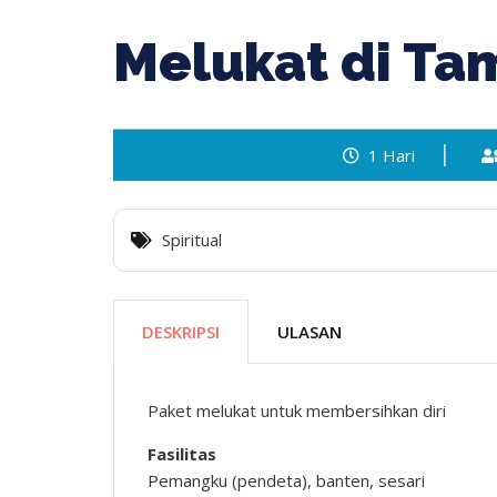
Melukat di Ta
Melukat di Taman Beji
1 Hari
Spiritual
DESKRIPSI
ULASAN
Paket melukat untuk membersihkan diri
Fasilitas
Pemangku (pendeta), banten, sesari