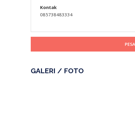
Kontak
085738483334
PES
GALERI / FOTO