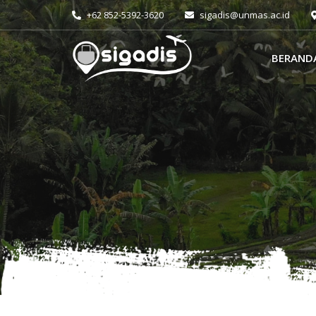
+62 852-5392-3620
sigadis@unmas.ac.id
BERAND