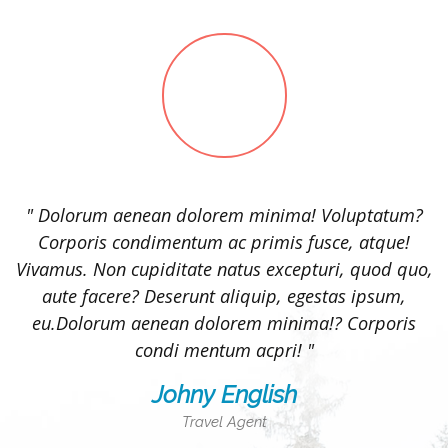
?
" Dolorum aenean dolorem minima! Voluptatum?
Corporis condimentum ac primis fusce, atque!
o,
Vivamus. Non cupiditate natus excepturi, quod quo,
V
aute facere? Deserunt aliquip, egestas ipsum,
eu.Dolorum aenean dolorem minima!? Corporis
condi mentum acpri! "
Johny English
Travel Agent