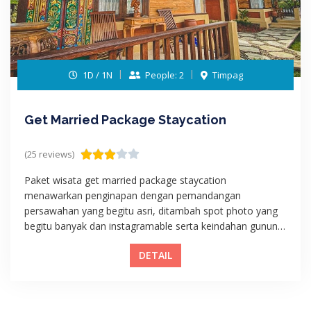
1D / 1N
People: 2
Timpag
Get Married Package Staycation
(25 reviews)
Paket wisata get married package staycation
menawarkan penginapan dengan pemandangan
persawahan yang begitu asri, ditambah spot photo yang
begitu banyak dan instagramable serta keindahan gunung
batu karu yang terlihat dengan jelas, hal tersebut
DETAIL
menambah keindahan alam yang ada disana.